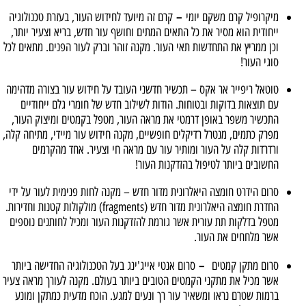
–
מיקרופיל קרם משקם יומי
קרם זה מיועד לחידוש העור, בעזרת טכנולוגיה
ייחודית הוא מסיר את כל התאים המתים וחושף עור חדש, בריא וצעיר יותר,
וכן ממריץ את התחדשות תאי העור. מקנה זוהר וברק לעור הפנים. מתאים לכל
סוגי העור!
טוטאל ריפייר אר אקס – תכשיר חדשני העובד על חידוש עור בצורה מדהימה
עם תוצאות בדוקות ובטוחות. הודות לשילוב חדש של חומרי גלם ייחודיים
התכשיר משפר באופן דרמטי את מראה העור, מטפל בקמטים ומיצוק העור,
מפרק כתמים, מנטרל רדיקלים חופשיים, מקנה חידוש עור מיידי, מתיחה קלה,
ורדרדות קלה על העור ומותיר עור עם מראה חי וצעיר. אחד מהקרמים
החשובים ביותר לטיפול בהזדקנות העור!
סרום הידרט חומצה היאלרונית מדור חדש – מקנה לחות פנימית לעור על ידי
החדרת חומצה היאלרונית מדור חדש (fragments) מולקולות קטנות וחדירות.
מטפל בדלקות תת עורית אשר גורמת להזדקנות העור ומכיל לחותנים נוספים
אשר מלחחים את העור.
–
סרום מתקן קמטים
סרום אנטי אייג'ינג בעל הטכנולוגיה החדישה ביותר
אשר מכיל את מתקני הקמטים הטובים ביותר בעולם. מקנה לעורך מראה צעיר
ברמות שטרם נראו ומשאיר עור רך ונעים למגע. הוכח מדעית כמתקן ומונע