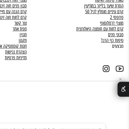
ים לגברים
קרם לחות לפנים עם מקד
פול ביתי
קרם פנים עם חומצה היאלו
וה זינגבוים
קרם פפטידים לפנים
פנים לאישה
סרום פפטידים
טיפוח לאישה
מוצרי חוה זינגבוים
ער בלייזר במודיעין
סבון פנים חוה זינגבוים
יים מומלץ לגיל 50
קרם הגנה עם מייק אפ
2
קרם לחות חוה זינגבוים
רמלוסופי
צור קשר
ות עם חומצה היאלורונית
מפת אתר
נים
מגזין
כף הרגל
תקנון
חנות קוסמטיקה אונליין
הצהרת נגישות
מדיניות פרטיות