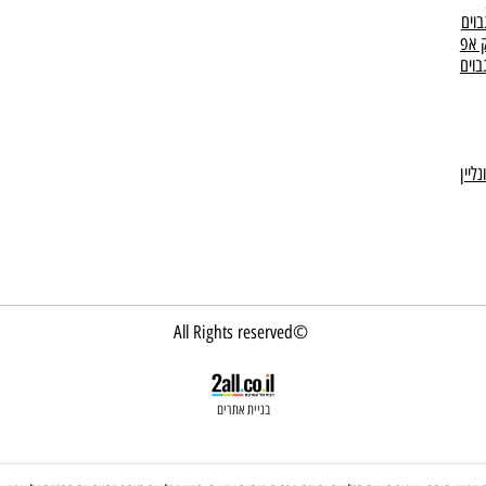
ם הגנה
קליניקה לטיפולי פנים בטכנולוגיה מתקדמת, 
רונית
מזותרפיה, אנטיאייג'ינג, אקנה ופיגמנטציה.
הסרת שיער בלייזר קר במכשיר המתקדם בשו
054-6797111
התקשרו
©All Rights reserved