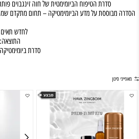
התוצאה? קמטוטים,
סדרת הטיפוח הביומימטית של חוה זינגבוים פותחה בד
 מבוססת על מדע הביומימטיקה – תחום מתקדם שמחקה את 
ה
לחדש תאים, לייצ
התוצאה: עור ח
סדרת ביומימטיקה היא ל
 סינון