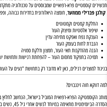
שה את שלו, וגם העור שלנו משתנה – מאבד מגמישותו, נחלש מב
 טיפול נכון, מבוסס מדע ולא הבטחות ריקות – אפשר ל
יומימטיקה של חוה זינגבוים
מביאה איתה בשורה אמיתית לעור בגי
 קוסמטיים פרא-רפואיים שמבוססים על טכנולוגיה מתקדמת המ
פברילי ממוזער
, חומצה היאלורונית בחדירות גבוהה, ופפטידי
לקת קמטים וקמטוטים
פור אלסטיות ומיצוק העור
נקת נפח ואפקט מתיחה עדין
ברת לחות בעומק העור
נה מהזדקנות תאי העור, חמצון ודלקת סמויה
יכה בתפקוד מחסום העור – להפחתת רגישות ותחושת יובש
למוצרים רגילים, כאן לא מדובר רק בתחושת "נעים על העור", א