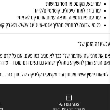
ימה סדרת הביומימטיקה?
ם בגילאי 45+
ים בגיל המעבר הסובלות מירידה באיכות העור
ר יבש, מקומט או חסר גמישות
 בוגר לאחר טיפולים קוסמטיים/לייזר
ר עם פיגמנטציה, מראה עמום או מרקם לא אחיד
אמיתי
 מי שרוצה להתחיל תהליך אנטי-אייג’ינג
ולא רק קוסמטי
ה הזמן שלך
רגישה שהעור שלך כבר לא מגיב כמו פעם, אם כל קרם פשוט "
ע הזמן להשקיע בתהליך שהוא גם נעים וגם מוכח – סדרת הביומ
עוץ אישי ואבחון עור מקצועי בקליניקה של מורן כהן – כתבי לוואטסאפ 