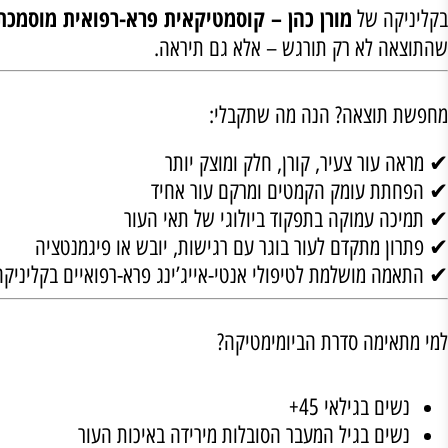
א חוה זינגבוים?
וסמטיקה הפרא-רפואית המוביל בישראל, הנחשב לחלוץ בתחומ
מיוחד לנשים אחרי גיל 45, נשים בגיל המעבר או אחריו, או כל מי שחשה שינוי באיכות העור – ירידה בלחות, הופעת קמטים, עייפות כללית, עור דק או רגיש.
מורן כהן – קוסמטיקאית פרא-רפואית מוסמכת
ה של
, תוכ
 לא רק תורגש – אלא גם תיראה.
וצאה? הנה מה שתקבלי:
ור צעיר, קורן, חלק ומוצק יותר
 עומק הקמטים ומרקם עור אחיד
 עמוקה בתפקוד ביולוגי של תאי העור
 מתקדם לעור בוגר עם רגישות, יובש או פיגמנטציה
 מושלמת לטיפולי אנטי-אייג’ינג פרא-רפואיים בקליניקה