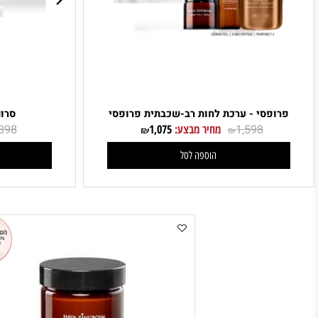
ופסי - ערכת לחות רב-שכבתית פרופסי
סרום Moisture and Glow
1,598
מחיר מבצע:
1,075
398
מח
₪
₪
₪
הוספה לסל
ה