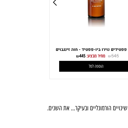
ידים נוירו ביו-פפטיד - חוה זינגבוים
545
מחיר מבצע:
445
₪
₪
הוספה לסל