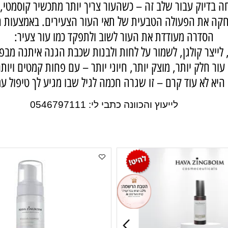
 עור דק, עייף, דהוי – ואובדן המראה החיוני שהיה פעם מו
יוק עבור שלב זה – כשהעור צריך יותר מתכשיר קוסמטי, ו
הפעולה הטבעית של תאי העור הצעירים. באמצעות חומצה ה
סדרה מעודדת את העור לשוב ולתפקד כמו עור צעיר:
ר קולגן, לשמור על לחות ולבנות שכבת הגנה איתנה מבפני
לק יותר, מוצק יותר, חיוני יותר – עם פחות קמטים ויותר ב
א עוד קרם – זו שגרה חכמה לגיל שבו מגיע לך טיפול עמוק,
לייעוץ והכוונה כתבי לי: 0546797111