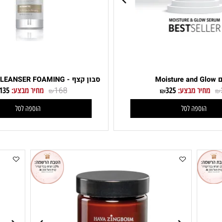
סבון קצף - CLEANSER FOAMING חוה זינגבוים
יר מבצע:
325
168
מחיר מבצע:
135
₪
₪
₪
וספה לסל
הוספה לסל