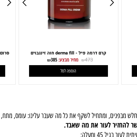
קרם דרמה פיל - derma fill חוה זינגבוים
סרום פפט
473
מחיר מבצע:
385
₪
₪
הוספה לסל